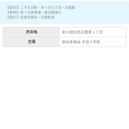
【黒02】二子玉川駅・等々力七丁目～目黒駅
【東98】等々力操車場～東京駅南口
【黒07】弦巻営業所～目黒駅前
所在地
東京都目黒区鷹番１丁目
交通
東急東横線 学芸大学駅