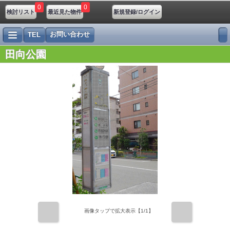
0
0
検討リスト
最近見た物件
新規登録/ログイン
お問い合わせ
TEL
田向公園
前
次
画像タップで拡大表示【
1
/1】