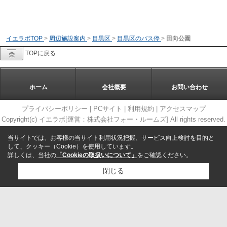
イエラボTOP
>
周辺施設案内
>
目黒区
>
目黒区のバス停
>
田向公園
TOPに戻る
ホーム
会社概要
お問い合わせ
プライバシーポリシー
|
PCサイト
|
利用規約
|
アクセスマップ
Copyright(c) イエラボ[運営：株式会社フォー・ルームズ] All rights reserved.
当サイトでは、お客様の当サイト利用状況把握、サービス向上検討を目的と
して、クッキー（Cookie）を使用しています。
詳しくは、当社の
「Cookieの取扱いについて」
をご確認ください。
閉じる