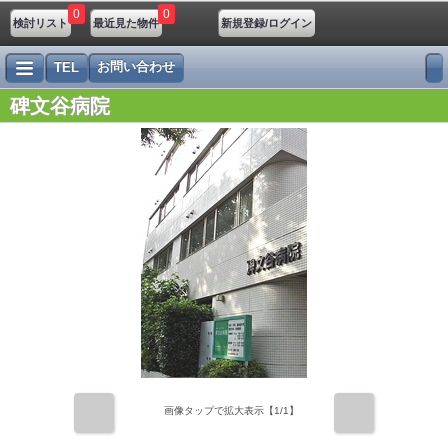
0
0
検討リスト
最近見た物件
新規登録/ログイン
お問い合わせ
TEL
碑文谷病院
前
次
画像タップで拡大表示【
1
/1】