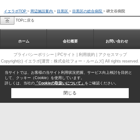
イエラボTOP
>
周辺施設案内
>
目黒区
>
目黒区の総合病院
>
碑文谷病院
TOPに戻る
ホーム
会社概要
お問い合わせ
プライバシーポリシー
|
PCサイト
|
利用規約
|
アクセスマップ
Copyright(c) イエラボ[運営：株式会社フォー・ルームズ] All rights reserved.
当サイトでは、お客様の当サイト利用状況把握、サービス向上検討を目的と
して、クッキー（Cookie）を使用しています。
詳しくは、当社の
「Cookieの取扱いについて」
をご確認ください。
閉じる