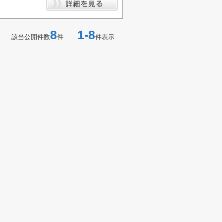
8
1-8
該当公開件数
件
件表示