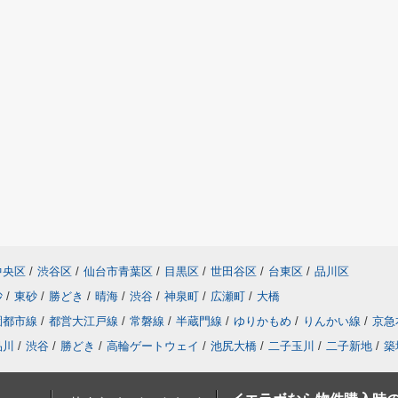
中央区
/
渋谷区
/
仙台市青葉区
/
目黒区
/
世田谷区
/
台東区
/
品川区
砂
/
東砂
/
勝どき
/
晴海
/
渋谷
/
神泉町
/
広瀬町
/
大橋
園都市線
/
都営大江戸線
/
常磐線
/
半蔵門線
/
ゆりかもめ
/
りんかい線
/
京急
品川
/
渋谷
/
勝どき
/
高輪ゲートウェイ
/
池尻大橋
/
二子玉川
/
二子新地
/
築