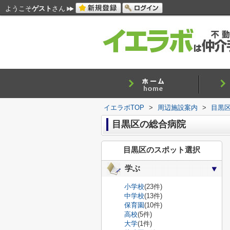
ようこそ
ゲスト
さん
イエラボTOP
>
周辺施設案内
>
目黒
目黒区の総合病院
目黒区のスポット選択
学ぶ
小学校
(23件)
中学校
(13件)
保育園
(10件)
高校
(5件)
大学
(1件)