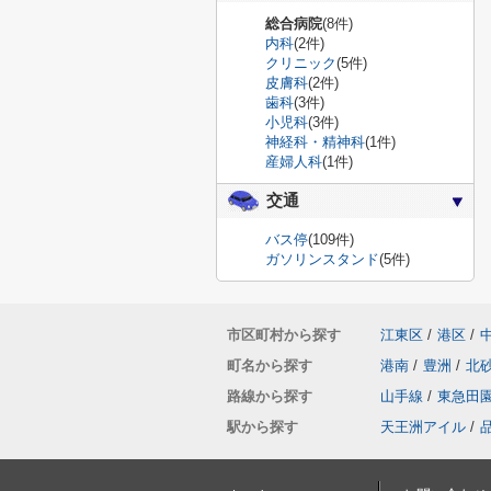
総合病院
(8件)
内科
(2件)
クリニック
(5件)
皮膚科
(2件)
歯科
(3件)
小児科
(3件)
神経科・精神科
(1件)
産婦人科
(1件)
交通
バス停
(109件)
ガソリンスタンド
(5件)
市区町村から探す
江東区
/
港区
/
町名から探す
港南
/
豊洲
/
北
路線から探す
山手線
/
東急田
駅から探す
天王洲アイル
/