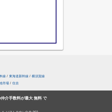
本線
/
東海道新幹線
/
横須賀線
地市場
/
住吉
仲介手数料が最大 無料 で