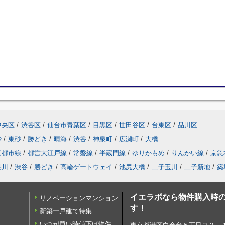
中央区
/
渋谷区
/
仙台市青葉区
/
目黒区
/
世田谷区
/
台東区
/
品川区
砂
/
東砂
/
勝どき
/
晴海
/
渋谷
/
神泉町
/
広瀬町
/
大橋
園都市線
/
都営大江戸線
/
常磐線
/
半蔵門線
/
ゆりかもめ
/
りんかい線
/
京急
品川
/
渋谷
/
勝どき
/
高輪ゲートウェイ
/
池尻大橋
/
二子玉川
/
二子新地
/
築
イエラボなら物件購入時の
リノベーションマンション
す！
新築一戸建て特集
いつが買い時値下げ物件