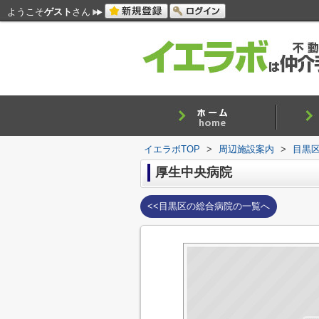
ようこそ
ゲスト
さん
イエラボTOP
>
周辺施設案内
>
目黒
厚生中央病院
<<目黒区の総合病院の一覧へ