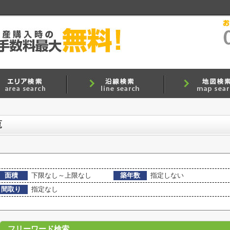
覧
面積
下限なし～上限なし
築年数
指定しない
間取り
指定なし
フリーワード検索