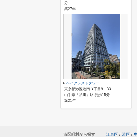
分
築27年
ベイクレストタワー
東京都港区港南３丁目9－33
山手線「品川」駅 徒歩15分
築21年
市区町村から探す
江東区
/
港区
/