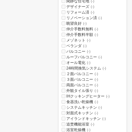
閑静な住宅地
(-)
デザイナーズ
(-)
リフォーム済
(-)
リノベーション済
(-)
眺望良好
(-)
仲介手数料無料
(-)
仲介手数料半額
(-)
メゾネット
(-)
ベランダ
(-)
バルコニー
(-)
ルーフバルコニー
(-)
オール電化
(-)
24時間換気システム
(-)
２面バルコニー
(-)
３面バルコニー
(-)
両面バルコニー
(-)
外観タイル張り
(-)
IHクッキングヒーター
(-)
食器洗い乾燥機
(-)
システムキッチン
(-)
対面式キッチン
(-)
アイランドキッチン
(-)
追焚機能浴室
(-)
浴室乾燥機
(-)