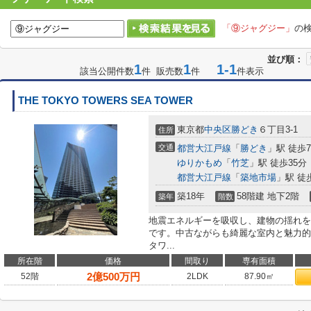
「⑨ジャグジー」
の
並び順：
1
1
1-1
該当公開件数
件 販売数
件
件表示
THE TOKYO TOWERS SEA TOWER
東京都
中央区
勝どき
６丁目3-1
住所
交通
都営大江戸線
「
勝どき
」駅 徒歩
ゆりかもめ
「
竹芝
」駅 徒歩35分
都営大江戸線
「
築地市場
」駅 徒
築18年
58階建 地下2階
築年
階数
地震エネルギーを吸収し、建物の揺れを
です。中古ながらも綺麗な室内と魅力的
タワ...
所在階
価格
間取り
専有面積
2
億
500
万円
52階
2LDK
87.90㎡