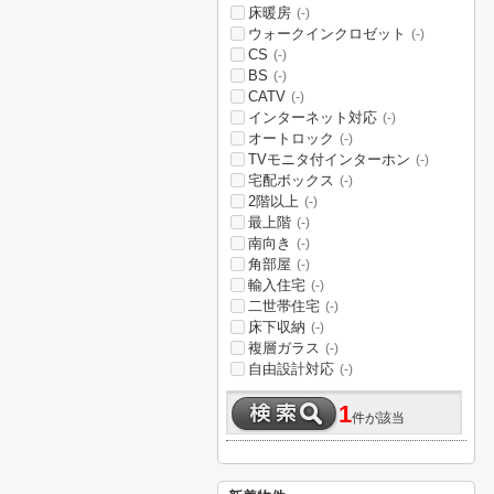
床暖房
(-)
ウォークインクロゼット
(-)
CS
(-)
BS
(-)
CATV
(-)
インターネット対応
(-)
オートロック
(-)
TVモニタ付インターホン
(-)
宅配ボックス
(-)
2階以上
(-)
最上階
(-)
南向き
(-)
角部屋
(-)
輸入住宅
(-)
二世帯住宅
(-)
床下収納
(-)
複層ガラス
(-)
自由設計対応
(-)
1
件が該当