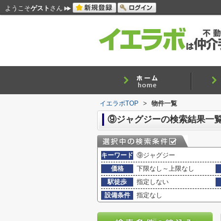
ようこそ
ゲスト
さん
イエラボTOP
>
物件一覧
⑨ジャグジーの検索結果一
キーワード
⑨ジャグジー
価格
下限なし～上限なし
駅徒歩
指定しない
設備条件
指定なし