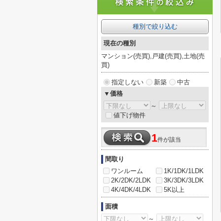
種別で絞り込む
現在の種別
マンション(売買),戸建(売買),土地(売
買)
指定しない
新築
中古
▼価格
～
値下げ物件
1
件が該当
間取り
ワンルーム
1K/1DK/1LDK
2K/2DK/2LDK
3K/3DK/3LDK
4K/4DK/4LDK
5K以上
面積
～