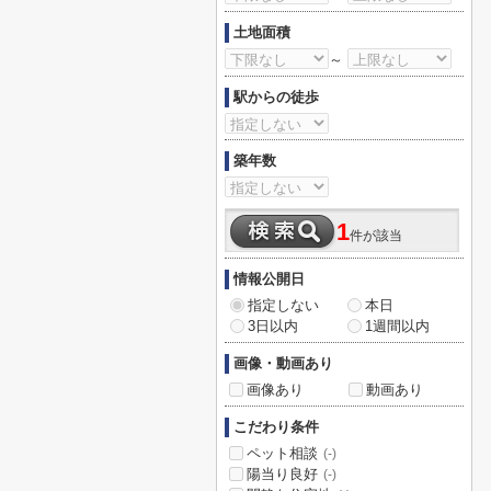
土地面積
～
駅からの徒歩
築年数
1
件が該当
情報公開日
指定しない
本日
3日以内
1週間以内
画像・動画あり
画像あり
動画あり
こだわり条件
ペット相談
(-)
陽当り良好
(-)