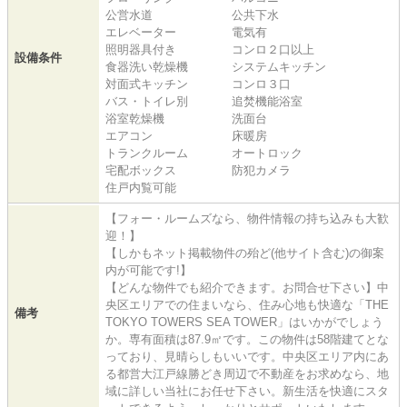
公営水道
公共下水
エレベーター
電気有
照明器具付き
コンロ２口以上
設備条件
食器洗い乾燥機
システムキッチン
対面式キッチン
コンロ３口
バス・トイレ別
追焚機能浴室
浴室乾燥機
洗面台
エアコン
床暖房
トランクルーム
オートロック
宅配ボックス
防犯カメラ
住戸内覧可能
【フォー・ルームズなら、物件情報の持ち込みも大歓
迎！】
【しかもネット掲載物件の殆ど(他サイト含む)の御案
内が可能です!】
【どんな物件でも紹介できます。お問合せ下さい】中
央区エリアでの住まいなら、住み心地も快適な「THE
備考
TOKYO TOWERS SEA TOWER」はいかがでしょう
か。専有面積は87.9㎡です。この物件は58階建てとな
っており、見晴らしもいいです。中央区エリア内にあ
る都営大江戸線勝どき周辺で不動産をお求めなら、地
域に詳しい当社にお任せ下さい。新生活を快適にスタ