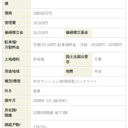
積
価格
2億500万円
管理費
18,020円
修繕積立金
修繕積立基金
16,010円
-
駐車場/
空無/15,100円 駐車場料金：月額：15100円～42300円
月額料金
国土法届出要
土地権利
所有権
不要
否
用途地域
地勢
-
平坦
種別/構造
中古マンション/鉄骨鉄筋コンクリート
向き
南東
築年月
2008年 1月 (築18年)
所在階/
52階/58階建 地下2階
階建
棟総戸数/
2797戸/-