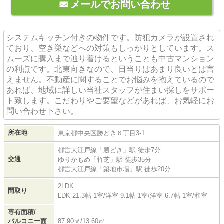
メールでお問い合わせ
システムキッチン付きの物件です。防犯カメラが設置され
ており、空き巣などへの対策もしっかりとしています。ス
ムーズに購入まで辿り着けるということも中古マンション
の利点です。北東向きなので、日当りはあまり良いとは言
えません。不動産に関することでお悩みを抱えているので
あれば、地域に詳しい当社スタッフが住まい探しをサポー
ト致します。こだわりやご要望などがあれば、お気軽にお
問い合わせ下さい。
所在地
東京都
中央区
勝どき
６丁目3-1
都営大江戸線
「
勝どき
」駅 徒歩7分
交通
ゆりかもめ
「
竹芝
」駅 徒歩35分
都営大江戸線
「
築地市場
」駅 徒歩20分
2LDK
間取り
LDK 21.3帖 1室
/
洋室 9.1帖 1室
/
洋室 6.7帖 1室
/
和室
専有面積/
バルコニー面
87.90㎡/13.60㎡