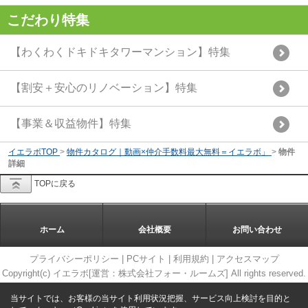
こだわり特集
【わくわくドキドキタワーマンション】特集
【割安＋安心のリノベーション】特集
【事業＆収益物件】特集
イエラボTOP
>
物件カタログ｜動画×仲介手数料最大無料＝イエラボ」
>
物件
詳細
TOPに戻る
ホーム
会社概要
お問い合わせ
プライバシーポリシー
|
PCサイト
|
利用規約
|
アクセスマップ
Copyright(c) イエラボ[運営：株式会社フォー・ルームズ] All rights reserved.
当サイトでは、お客様の当サイト利用状況把握、サービス向上検討を目的と