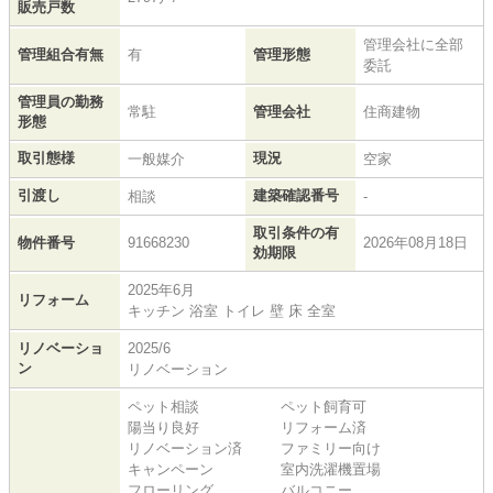
販売戸数
管理会社に全部
管理組合有無
有
管理形態
委託
管理員の勤務
常駐
管理会社
住商建物
形態
取引態様
現況
一般媒介
空家
引渡し
建築確認番号
相談
-
取引条件の有
物件番号
91668230
2026年08月18日
効期限
2025年6月
リフォーム
キッチン 浴室 トイレ 壁 床 全室
リノベーショ
2025/6
ン
リノベーション
ペット相談
ペット飼育可
陽当り良好
リフォーム済
リノベーション済
ファミリー向け
キャンペーン
室内洗濯機置場
フローリング
バルコニー