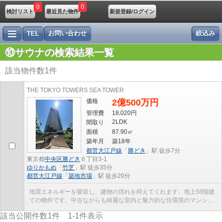
0
0
検討リスト
最近見た物件
新規登録/ログイン
お問い合わせ
絞込み
TEL
⑩サウナの検索結果一覧
該当物件数
1
件
THE TOKYO TOWERS SEA TOWER
価格
2億500万円
管理費
18,020円
2LDK
間取り
面積
87.90㎡
築年月
築18年
都営大江戸線
「
勝どき
」駅 徒歩7分
東京都
中央区
勝どき
６丁目3-1
ゆりかもめ
「
竹芝
」駅 徒歩35分
都営大江戸線
「
築地市場
」駅 徒歩20分
地震エネルギーを吸収し、建物の揺れを抑えてくれます。地上58階建
ての物件です。中古ながらも綺麗な室内と魅力的な住環境のマンショ
ンです。地震に強いタワーマンションなので、地震...
該当公開件数
1
件
1-1
件表示