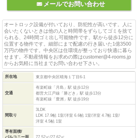
メールでお問い合わせ
オートロック設備が付いており、防犯性が高いです。人に
会いたくないときは他の人と時間帯をずらしてゴミを捨て
られる、24時間ゴミ出し可能物件です。駅から徒歩12分に
位置する物件です。細部にまで配慮の行き届いた1億3500
万円の物件です。中央区は住環境が整っており快適に暮ら
せます。不動産情報をお求めの際はcustomer@4-rooms.jp
からお気軽に当社までお問い合わせ下さい。
所在地
東京都
中央区
晴海
１丁目6-1
有楽町線
「
月島
」駅 徒歩12分
交通
都営大江戸線
「
勝どき
」駅 徒歩13分
有楽町線
「
豊洲
」駅 徒歩19分
3LDK
間取り
LDK 17.9帖 1室
/
洋室 6.6帖 1室
/
洋室 4.7帖 1室
/
洋室 4.5帖 1室
専有面積/
バルコニー面
77.52㎡/27.62㎡