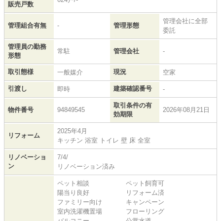
販売戸数
管理会社に全部
管理組合有無
-
管理形態
委託
管理員の勤務
常駐
管理会社
-
形態
取引態様
現況
一般媒介
空家
引渡し
建築確認番号
即時
-
取引条件の有
物件番号
94849545
2026年08月21日
効期限
2025年4月
リフォーム
キッチン 浴室 トイレ 壁 床 全室
リノベーショ
7/4/
ン
リノベーション済み
ペット相談
ペット飼育可
陽当り良好
リフォーム済
ファミリー向け
キャンペーン
室内洗濯機置場
フローリング
バルコニー
公営水道