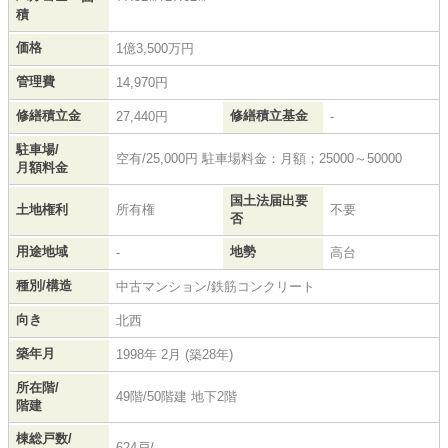
積
価格
1億3,500万円
管理費
14,970円
修繕積立金
修繕積立基金
27,440円
-
駐車場/
空有/25,000円 駐車場料金：月額；25000～50000
月額料金
国土法届出要
土地権利
所有権
不要
否
用途地域
地勢
-
高台
種別/構造
中古マンション/鉄筋コンクリート
向き
北西
築年月
1998年 2月 (築28年)
所在階/
49階/50階建 地下2階
階建
棟総戸数/
624戸/-