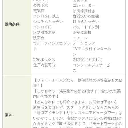
公共下水
エレベーター
電気有
照明器具付き
コンロ２口以上
食器洗い乾燥機
システムキッチン
対面式キッチン
設備条件
コンロ３口
バス・トイレ別
追焚機能浴室
浴室乾燥機
洗面台
エアコン
ウォークインクロゼッ
オートロック
ト
TVモニタ付インターホ
ン
宅配ボックス
24時間ゴミ出し可
住戸内覧可能
コンシェルジュサービ
ス
【フォー・ルームズなら、物件情報の持ち込みも大歓
迎！】
【しかもネット掲載物件の殆ど(他サイト含む)の御案
内が可能です!】
【どんな物件でも紹介できます。お問合せ下さい】
新生活を失敗せず、スタートさせたいならこちらの
「晴海アイランドトリトンスクエアビュータワー」は
備考
いかがでしょうか。宅配ボックスに届いた荷物は好き
なタイミングで取り出せるので、リモートワークの合