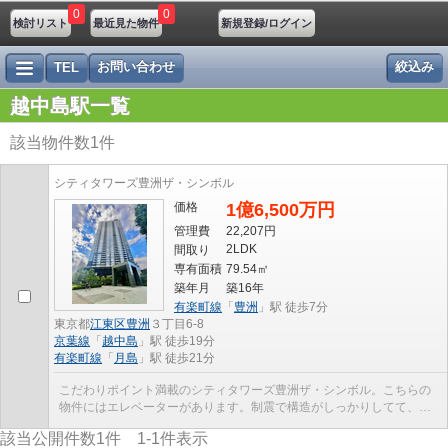
0
0
検討リスト
最近見た物件
新規登録/ログイン
お問い合わせ
絞込み
TEL
越中島駅一覧
該当物件数
1
件
シティタワーズ豊洲ザ・シンボル
価格
1億6,500万円
管理費
22,207円
2LDK
間取り
専有面積
79.54㎡
築年月
築16年
有楽町線
「
豊洲
」駅 徒歩7分
東京都
江東区
豊洲
３丁目6-8
京葉線
「
越中島
」駅 徒歩19分
有楽町線
「
月島
」駅 徒歩21分
こだわりポイント満載のシティタワーズ豊洲ザ・シンボル。こちらの
物件にはエレベーターがあります。制震で構造がしっかりしてて、建
物重量を支えも頑丈です。徒歩7分圏内に駅のある物...
該当公開件数
1
件
1-1
件表示