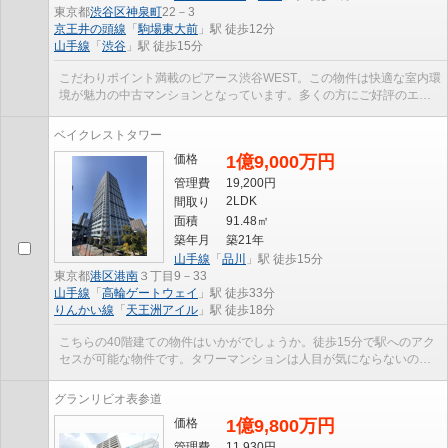
東京都
渋谷区
神泉町
22－3
京王井の頭線
「
駒場東大前
」駅 徒歩12分
山手線
「
渋谷
」駅 徒歩15分
こだわりポイント満載のピアース渋谷WEST。この物件は快適な室内環
境が魅力の中古マンションとなっています。多くの方にご好評のエレ
ベーター付き物件はこちらです。周辺環境も充実の1...
ベイクレストタワー
価格
1億9,000万円
管理費
19,200円
2LDK
間取り
面積
91.48㎡
築年月
築21年
山手線
「
品川
」駅 徒歩15分
東京都
港区
港南
３丁目9－33
山手線
「
高輪ゲートウェイ
」駅 徒歩33分
りんかい線
「
天王洲アイル
」駅 徒歩18分
こちらの40階建ての物件はいかがでしょうか。徒歩15分で駅へのアク
セスが可能な物件です。タワーマンションは人目が気にならないので
楽に過ごせます。多くの方に好評な、清潔感のある...
グランリビオ表参道
価格
1億9,800万円
管理費
11,930円