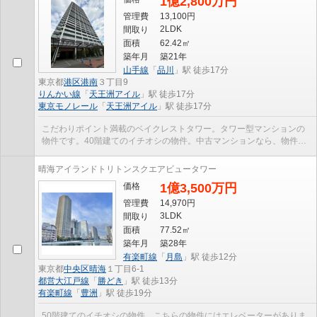
1億2,800万円
管理費
13,100円
2LDK
間取り
面積
62.42㎡
築年月
築21年
山手線
「
品川
」駅 徒歩17分
東京都
港区
港南
３丁目9
りんかい線
「
天王洲アイル
」駅 徒歩17分
東京モノレール
「
天王洲アイル
」駅 徒歩17分
こだわりポイント満載のベイクレストタワー。タワー型マンションの
物件です。40階建てのイチオシの物件。中古マンションなら、物件の
購入もスムーズです。人生で一度あるかないかの不...
晴海アイランドトリトンスクエアビュータワー
価格
1億3,500万円
管理費
14,970円
3LDK
間取り
面積
77.52㎡
築年月
築28年
有楽町線
「
月島
」駅 徒歩12分
東京都
中央区
晴海
１丁目6-1
都営大江戸線
「
勝どき
」駅 徒歩13分
有楽町線
「
豊洲
」駅 徒歩19分
50階建てのイチオシの物件。こちらの物件にはエレベーターがありま