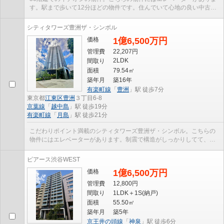
す。駅まで歩いて12分ほどの物件です。住んでいて心地の良い中古マ
ンションで魅力的です。交通アクセスが良好な有楽...
シティタワーズ豊洲ザ・シンボル
価格
1億6,500万円
管理費
22,207円
2LDK
間取り
面積
79.54㎡
築年月
築16年
有楽町線
「
豊洲
」駅 徒歩7分
東京都
江東区
豊洲
３丁目6-8
京葉線
「
越中島
」駅 徒歩19分
有楽町線
「
月島
」駅 徒歩21分
こだわりポイント満載のシティタワーズ豊洲ザ・シンボル。こちらの
物件にはエレベーターがあります。制震で構造がしっかりしてて、建
物重量を支えも頑丈です。徒歩7分圏内に駅のある物...
ピアース渋谷WEST
価格
1億6,500万円
管理費
12,800円
間取り
1LDK＋1S(納戸)
面積
55.50㎡
築年月
築5年
京王井の頭線
「
神泉
」駅 徒歩6分