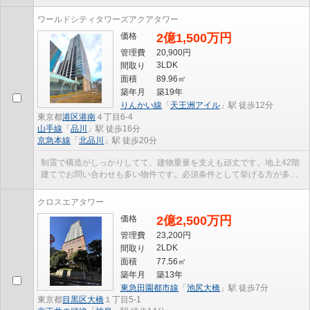
ンです。地震に強いタワーマンションなので、地震...
ワールドシティタワーズアクアタワー
価格
2億1,500万円
管理費
20,900円
3LDK
間取り
面積
89.96㎡
築年月
築19年
りんかい線
「
天王洲アイル
」駅 徒歩12分
東京都
港区
港南
４丁目6-4
山手線
「
品川
」駅 徒歩16分
京急本線
「
北品川
」駅 徒歩20分
制震で構造がしっかりしてて、建物重量を支えも頑丈です。地上42階
建てでお問い合わせも多い物件です。必須条件として挙げる方が多
い、エレベーター付きの物件です。中古マンションな...
クロスエアタワー
価格
2億2,500万円
管理費
23,200円
2LDK
間取り
面積
77.56㎡
築年月
築13年
東急田園都市線
「
池尻大橋
」駅 徒歩7分
東京都
目黒区
大橋
１丁目5-1