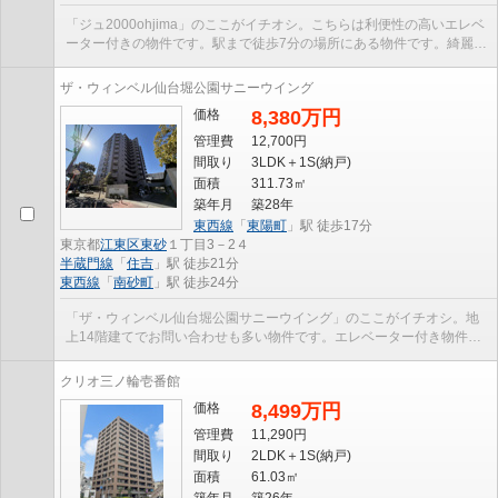
「ジュ2000ohjima」のここがイチオシ。こちらは利便性の高いエレベ
ーター付きの物件です。駅まで徒歩7分の場所にある物件です。綺麗に
整備された中古マンションで清潔感を感じます。快...
ザ・ウィンベル仙台堀公園サニーウイング
価格
8,380万円
管理費
12,700円
間取り
3LDK＋1S(納戸)
面積
311.73㎡
築年月
築28年
東西線
「
東陽町
」駅 徒歩17分
東京都
江東区
東砂
１丁目3－2４
半蔵門線
「
住吉
」駅 徒歩21分
東西線
「
南砂町
」駅 徒歩24分
「ザ・ウィンベル仙台堀公園サニーウイング」のここがイチオシ。地
上14階建てでお問い合わせも多い物件です。エレベーター付き物件で
す。マンションにどんな人が住んでいるのかも中古...
クリオ三ノ輪壱番館
価格
8,499万円
管理費
11,290円
間取り
2LDK＋1S(納戸)
面積
61.03㎡