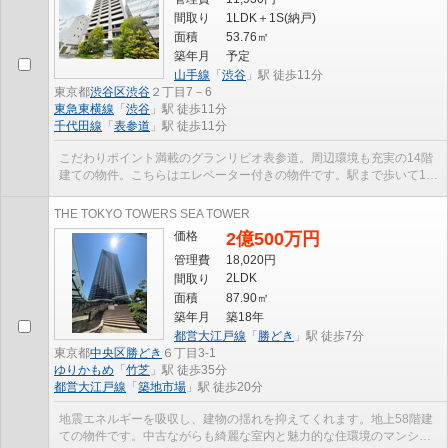
間取り
1LDK＋1S(納戸)
面積
53.76㎡
築年月
予定
山手線
「
渋谷
」駅 徒歩11分
東京都
渋谷区
渋谷
２丁目7－6
東急東横線
「
渋谷
」駅 徒歩11分
千代田線
「
表参道
」駅 徒歩11分
こだわりポイント満載のグランリビオ表参道。周辺環境も充実の14階
建ての物件。こちらはエレベーター付きの物件です。駅まで歩いて11
分ほどの物件です。customer@4-rooms.jpから当社へ...
THE TOKYO TOWERS SEA TOWER
価格
2億500万円
管理費
18,020円
2LDK
間取り
面積
87.90㎡
築年月
築18年
都営大江戸線
「
勝どき
」駅 徒歩7分
東京都
中央区
勝どき
６丁目3-1
ゆりかもめ
「
竹芝
」駅 徒歩35分
都営大江戸線
「
築地市場
」駅 徒歩20分
地震エネルギーを吸収し、建物の揺れを抑えてくれます。地上58階建
ての物件です。中古ながらも綺麗な室内と魅力的な住環境のマンショ