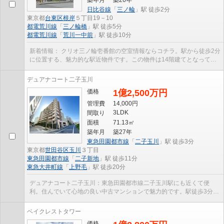
築年月
築26年
日比谷線
「
三ノ輪
」駅 徒歩2分
東京都
台東区
根岸
５丁目19－10
都電荒川線
「
三ノ輪橋
」駅 徒歩5分
都電荒川線
「
荒川一中前
」駅 徒歩10分
新着情報： クリオ三ノ輪壱番館の空室情報ならコチラ。駅から徒歩2分
に位置する、魅力的な駅近物件です。この物件は14階建てとなってお
り、見晴らしもいいです。エレベーター付きの物...
デュアナコート二子玉川
価格
1億2,500万円
管理費
14,000円
3LDK
間取り
面積
71.13㎡
築年月
築27年
東急田園都市線
「
二子玉川
」駅 徒歩3分
東京都
世田谷区
玉川
３丁目
東急田園都市線
「
二子新地
」駅 徒歩11分
東急大井町線
「
上野毛
」駅 徒歩20分
デュアナコート二子玉川：東急田園都市線二子玉川駅にも近くて便
利。住んでいて心地の良い中古マンションで魅力的です。駅徒歩3分と
いう立地が魅力的な物件です。エレベーター付きの物...
ベイクレストタワー
価格