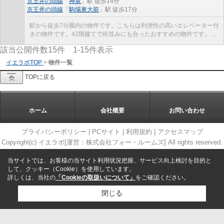
京王井の頭線
「
神泉
」駅 徒歩14分
京王井の頭線
「
駒場東大前
」駅 徒歩17分
駅から徒歩7分圏内の物件です。こちらは利便性の高いエレベーター付
きの物件です。42階建てで街並みにも合ったおすすめの物件です。中
古ながらも綺麗な室内と魅力的な住環境のマンショ...
該当公開件数
15
件
1-15
件表示
イエラボTOP
>
物件一覧
TOPに戻る
ホーム
会社概要
お問い合わせ
プライバシーポリシー
|
PCサイト
|
利用規約
|
アクセスマップ
Copyright(c) イエラボ[運営：株式会社フォー・ルームズ] All rights reserved.
当サイトでは、お客様の当サイト利用状況把握、サービス向上検討を目的と
して、クッキー（Cookie）を使用しています。
詳しくは、当社の
「Cookieの取扱いについて」
をご確認ください。
閉じる