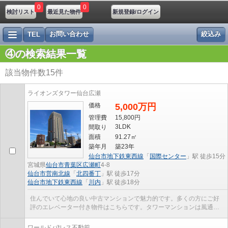
0
0
検討リスト
最近見た物件
新規登録/ログイン
お問い合わせ
絞込み
TEL
④の検索結果一覧
該当物件数
15
件
ライオンズタワー仙台広瀬
価格
5,000万円
管理費
15,800円
3LDK
間取り
面積
91.27㎡
築年月
築23年
仙台市地下鉄東西線
「
国際センター
」駅 徒歩15分
宮城県
仙台市青葉区
広瀬町
4-8
仙台市営南北線
「
北四番丁
」駅 徒歩17分
仙台市地下鉄東西線
「
川内
」駅 徒歩18分
住んでいて心地の良い中古マンションで魅力的です。多くの方にご好
評のエレベーター付き物件はこちらです。タワーマンションは風通し
が良いので湿気やカビが発生しづらく快適です。駅...
ワールドパtレス不動前