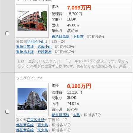
価格
7,099万円
管理費
15,700円
1LDK
間取り
面積
49.88㎡
築年月
築41年
東急目黒線
「
不動前
」駅 徒歩8分
東京都
品川区
小山
１丁目8－24
東急目黒線
「
武蔵小山
」駅 徒歩10分
東急池上線
「
戸越銀座
」駅 徒歩17分
ぜひ一度見ていただきたい、「ワールドパtレス不動前」です。駅から
徒歩8分の場所に位置する物件です。共有部分も清潔感があり、綺麗な
中古マンションです。エレベーター付きの物件な...
ジュ2000ohjima
価格
8,190万円
管理費
12,220円
3LDK
間取り
面積
74.07㎡
築年月
築26年
都営新宿線
「
大島
」駅 徒歩7分
東京都
江東区
北砂
５丁目19－17
都営新宿線
「
西大島
」駅 徒歩18分
都営新宿線
「
東大島
」駅 徒歩19分