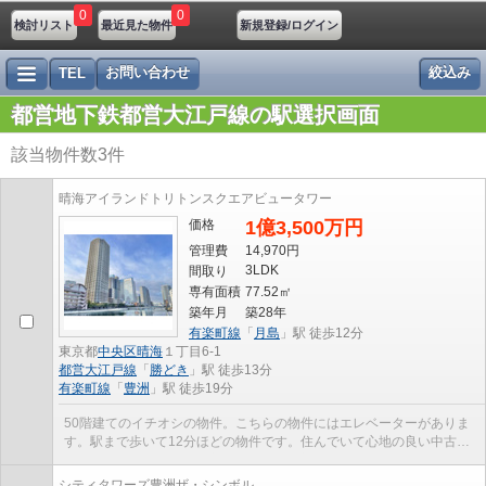
0
0
検討リスト
最近見た物件
新規登録/ログイン
お問い合わせ
絞込み
TEL
都営地下鉄都営大江戸線の駅選択画面
該当物件数
3
件
晴海アイランドトリトンスクエアビュータワー
価格
1億3,500万円
管理費
14,970円
3LDK
間取り
専有面積
77.52㎡
築年月
築28年
有楽町線
「
月島
」駅 徒歩12分
東京都
中央区
晴海
１丁目6-1
都営大江戸線
「
勝どき
」駅 徒歩13分
有楽町線
「
豊洲
」駅 徒歩19分
50階建てのイチオシの物件。こちらの物件にはエレベーターがありま
す。駅まで歩いて12分ほどの物件です。住んでいて心地の良い中古マ
ンションで魅力的です。交通アクセスが良好な有楽...
シティタワーズ豊洲ザ・シンボル