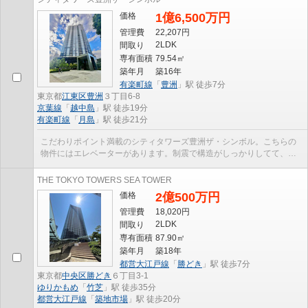
価格
1億6,500万円
管理費
22,207円
2LDK
間取り
専有面積
79.54㎡
築年月
築16年
有楽町線
「
豊洲
」駅 徒歩7分
東京都
江東区
豊洲
３丁目6-8
京葉線
「
越中島
」駅 徒歩19分
有楽町線
「
月島
」駅 徒歩21分
こだわりポイント満載のシティタワーズ豊洲ザ・シンボル。こちらの
物件にはエレベーターがあります。制震で構造がしっかりしてて、建
物重量を支えも頑丈です。徒歩7分圏内に駅のある物...
THE TOKYO TOWERS SEA TOWER
価格
2億500万円
管理費
18,020円
2LDK
間取り
専有面積
87.90㎡
築年月
築18年
都営大江戸線
「
勝どき
」駅 徒歩7分
東京都
中央区
勝どき
６丁目3-1
ゆりかもめ
「
竹芝
」駅 徒歩35分
都営大江戸線
「
築地市場
」駅 徒歩20分