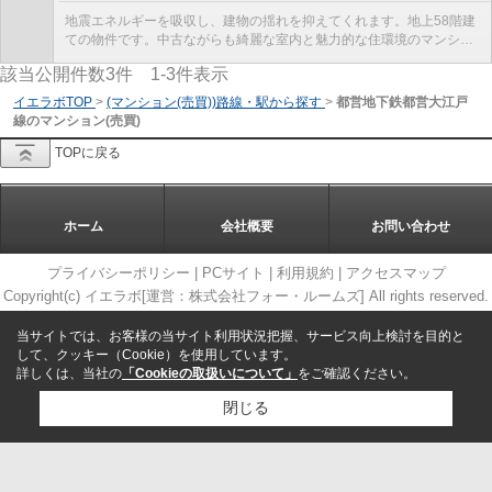
地震エネルギーを吸収し、建物の揺れを抑えてくれます。地上58階建
ての物件です。中古ながらも綺麗な室内と魅力的な住環境のマンショ
ンです。地震に強いタワーマンションなので、地震...
該当公開件数
3
件
1-3
件表示
イエラボTOP
>
(マンション(売買))路線・駅から探す
>
都営地下鉄都営大江戸
線のマンション(売買)
TOPに戻る
ホーム
会社概要
お問い合わせ
プライバシーポリシー
|
PCサイト
|
利用規約
|
アクセスマップ
Copyright(c) イエラボ[運営：株式会社フォー・ルームズ] All rights reserved.
当サイトでは、お客様の当サイト利用状況把握、サービス向上検討を目的と
して、クッキー（Cookie）を使用しています。
詳しくは、当社の
「Cookieの取扱いについて」
をご確認ください。
閉じる