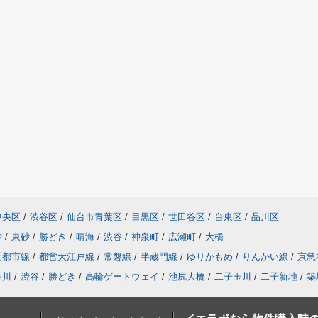
中央区
/
渋谷区
/
仙台市青葉区
/
目黒区
/
世田谷区
/
台東区
/
品川区
砂
/
東砂
/
勝どき
/
晴海
/
渋谷
/
神泉町
/
広瀬町
/
大橋
園都市線
/
都営大江戸線
/
常磐線
/
半蔵門線
/
ゆりかもめ
/
りんかい線
/
京急
品川
/
渋谷
/
勝どき
/
高輪ゲートウェイ
/
池尻大橋
/
二子玉川
/
二子新地
/
築