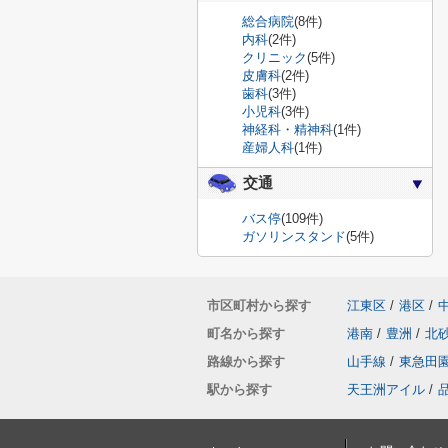
総合病院
(8件)
内科
(2件)
クリニック
(5件)
皮膚科
(2件)
歯科
(3件)
小児科
(3件)
神経科・精神科
(1件)
産婦人科
(1件)
交通
バス停
(109件)
ガソリンスタンド
(5件)
市区町村から探す
江東区
/
港区
/
町名から探す
港南
/
豊洲
/
北
路線から探す
山手線
/
東急田
駅から探す
天王洲アイル
/