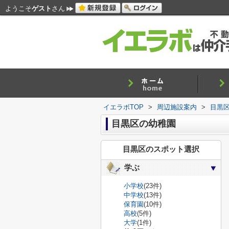
ようこそ
ゲスト
さん
イエラボTOP
>
周辺施設案内
>
目黒
目黒区の幼稚園
目黒区のスポット選択
学ぶ
小学校
(23件)
中学校
(13件)
保育園
(10件)
高校
(5件)
大学
(1件)