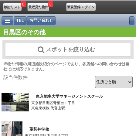
0
0
検討リスト
最近見た物件
新規登録/ログイン
お問い合わせ
TEL
目黒区のその他
スポットを絞り込む
※物件情報の周辺施設紹介のページであり、各店舗への問い合わせは当
社では対応できません。
該当件数
件
東京能率大学マネージメントスクール
東京都目黒区青葉台１丁目
東急東横線 代官山駅
-
聖契神学校
東京都目黒区中目黒５丁目