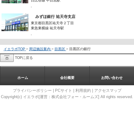
日比谷線 中目黒駅
-
みずほ銀行 祐天寺支店
東京都目黒区祐天寺２丁目
東急東横線 祐天寺駅
-
イエラボTOP
>
周辺施設案内
>
目黒区
>
目黒区の銀行
TOPに戻る
ホーム
会社概要
お問い合わせ
プライバシーポリシー
|
PCサイト
|
利用規約
|
アクセスマップ
Copyright(c) イエラボ[運営：株式会社フォー・ルームズ] All rights reserved.