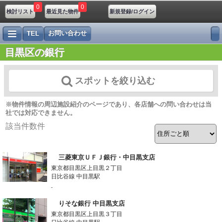
0
0
検討リスト
最近見た物件
新規登録/ログイン
お問い合わせ
TEL
目黒区の銀行
スポットを絞り込む
※物件情報の周辺施設紹介のページであり、各店舗への問い合わせは当
社では対応できません。
該当件数
件
三菱東京ＵＦＪ銀行・中目黒支店
東京都目黒区上目黒２丁目
日比谷線 中目黒駅
-
りそな銀行 中目黒支店
東京都目黒区上目黒３丁目