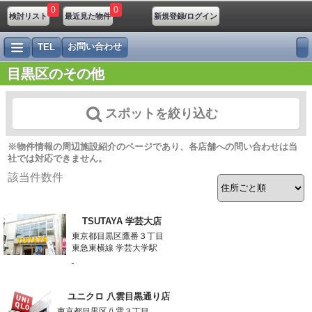
0
0
検討リスト
最近見た物件
新規登録/ログイン
お問い合わせ
TEL
目黒区のその他
スポットを絞り込む
※物件情報の周辺施設紹介のページであり、各店舗への問い合わせは当
社では対応できません。
該当件数
件
TSUTAYA 学芸大店
東京都目黒区鷹番３丁目
東急東横線 学芸大学駅
-
ユニクロ 八雲目黒通り店
東京都目黒区八雲３丁目