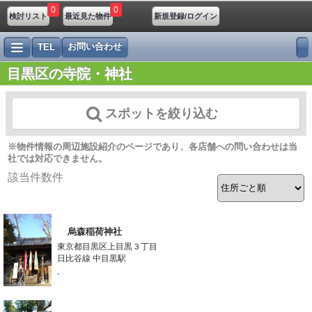
0
0
検討リスト
最近見た物件
新規登録/ログイン
お問い合わせ
TEL
目黒区の寺院・神社
スポットを絞り込む
※物件情報の周辺施設紹介のページであり、各店舗への問い合わせは当
社では対応できません。
該当件数
件
烏森稲荷神社
東京都目黒区上目黒３丁目
日比谷線 中目黒駅
-