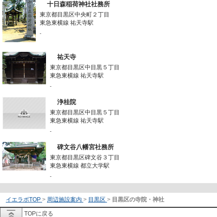
十日森稲荷神社社務所
東京都目黒区中央町２丁目
東急東横線 祐天寺駅
-
祐天寺
東京都目黒区中目黒５丁目
東急東横線 祐天寺駅
-
浄桂院
東京都目黒区中目黒５丁目
東急東横線 祐天寺駅
-
碑文谷八幡宮社務所
東京都目黒区碑文谷３丁目
東急東横線 都立大学駅
-
イエラボTOP
>
周辺施設案内
>
目黒区
>
目黒区の寺院・神社
TOPに戻る